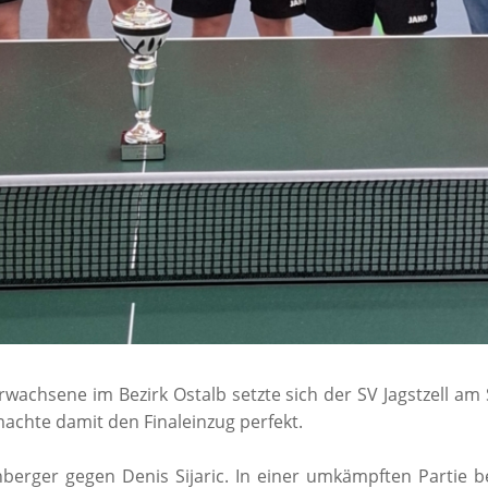
Erwachsene im Bezirk Ostalb setzte sich der SV Jagstzell a
machte damit den Finaleinzug perfekt.
berger gegen Denis Sijaric. In einer umkämpften Partie 