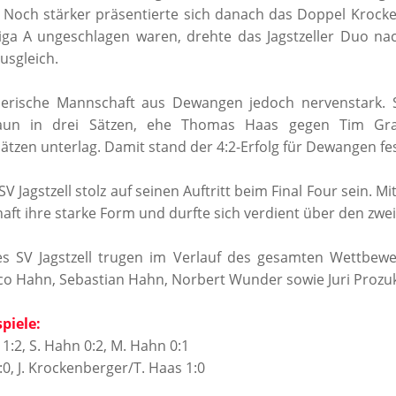
e. Noch stärker präsentierte sich danach das Doppel Kroc
liga A ungeschlagen waren, drehte das Jagstzeller Duo na
usgleich.
nerische Mannschaft aus Dewangen jedoch nervenstark. 
raun in drei Sätzen, ehe Thomas Haas gegen Tim Gra
ätzen unterlag. Damit stand der 4:2-Erfolg für Dewangen fes
SV Jagstzell stolz auf seinen Auftritt beim Final Four sein. 
aft ihre starke Form und durfte sich verdient über den zweit
es SV Jagstzell trugen im Verlauf des gesamten Wettbewe
 Hahn, Sebastian Hahn, Norbert Wunder sowie Juri Prozuk
spiele:
 1:2, S. Hahn 0:2, M. Hahn 0:1
0, J. Krockenberger/T. Haas 1:0