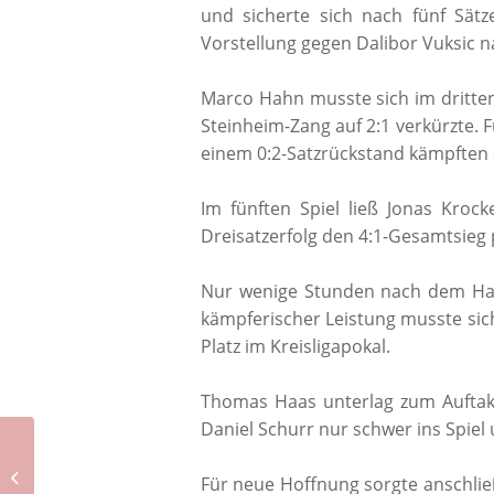
und sicherte sich nach fünf Sätz
Vorstellung gegen Dalibor Vuksic n
Marco Hahn musste sich im dritten
Steinheim-Zang auf 2:1 verkürzte.
einem 0:2-Satzrückstand kämpften s
Im fünften Spiel ließ Jonas Kro
Dreisatzerfolg den 4:1-Gesamtsieg 
Nur wenige Stunden nach dem Halb
kämpferischer Leistung musste sic
Platz im Kreisligapokal.
Thomas Haas unterlag zum Auftakt
Daniel Schurr nur schwer ins Spiel
Spielbericht Fußball: 26.
Spieltag – SC
Für neue Hoffnung sorgte anschlie